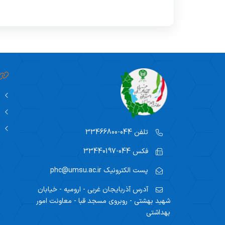
تلفن
044-33466800
فکس
044-33440197
پست الکترونیک
phc@umsu.ac.ir
آدرس
آذربایجان غربی - ارومیه - خیابان
شهید بهشتی - روبروی مسجد قبا - معاونت امور
بهداشتی