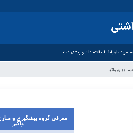
اشتی
خصصی
ارتباط با ما
انتقادات و پیشنهادات
پیشگیری و مبارزه با بیماریهای
بیماریهای واگیر
غیرواگیر
رشد و تکامل کودکان
سلامت روانی،اجتماعی و اعتیاد
امت باروری مادر
بهبود تغذیه جامعه
مات ادغام یافته دیابت
بهداشت دهان و دندان
معرفی گروه پیشگیری و مبارزه 
واگیر