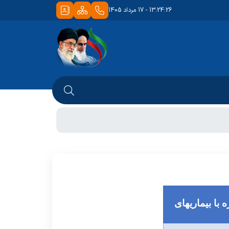
13:24:26 - 17 مرداد 1405
با بیماریهای