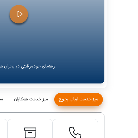
راهنمای خودمراقبتی در بحران ه
میز خدمت ارباب رجوع
میز خدمت همکاران
سا