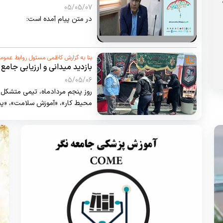
پیامی صادر نمود
05/05/07
در متن پیام آمده است:
بنا به گزارش کاظمی مسئول روابط عموم
بازدید میدانی و ارزیابی جامع
05/05/06
روز پنجم مردادماه، تیمی متشکل
محیط کار»، «آموزش سلامت»، «پیشگ
یک برنامه جامع، از تمامی مواکب 
بازدید به عمل آوردند