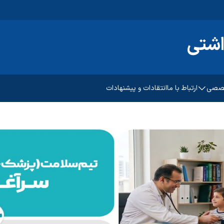
اشتی
خصصی
ارتباط با ما
انتقادات و پیشنهادات
پیشگیری و مبارزه با بیماریهای
غیرواگیر
رشد و تکامل کودکان
سلامت روانی،اجتماعی و اعتیاد
امت باروری مادر
بهبود تغذیه جامعه
مات ادغام یافته دیابت
بهداشت دهان و دندان