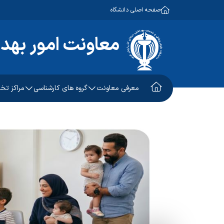
صفحه اصلی دانشگاه
معاونت امور بهد
معرفی معاونت
گروه های کارشناسی
مراکز ت
معاون امور بهداشتی
آموزش و ارتقاء سلامت
طب کار
معاون اجرایی
سلامت جمعیت، خانواده و
کلینیک 
مدارس
معاون فنی
توسعه شبکه و ارتقاء سلامت
مرکز سل
چشم انداز و برنامه استراتژیک
بهداشت محیط
واحد خد
بهداشت حرفه ای
پیشگیری و مبارزه با بیماریهای