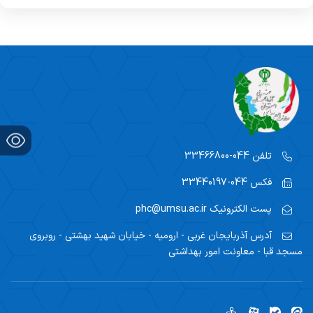
مراقبت کودکان
سلامت نوجوانان،جوانان و مدارس
مراقبت میانسالان
سلامت سالمندان
رسانه های آموزش همگانی
تلفن
044-33466800
فکس
044-33440197
پست الکترونیک
phc@umsu.ac.ir
آدرس
آذربایجان غربی - ارومیه - خیابان شهید بهشتی - روبروی
مسجد قبا - معاونت امور بهداشتی