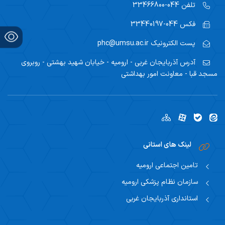
تلفن
044-33466800
مراقبت کودکان
فکس
044-33440197
سلامت نوجوانان،جوانان و مدارس
پست الکترونیک
phc@umsu.ac.ir
مراقبت میانسالان
آدرس
آذربایجان غربی - ارومیه - خیابان شهید بهشتی - روبروی
مسجد قبا - معاونت امور بهداشتی
سلامت سالمندان
رسانه های آموزش همگانی
لینک های استانی
تامین اجتماعی ارومیه
سازمان نظام پزشکی ارومیه
استانداری آذربایجان غربی