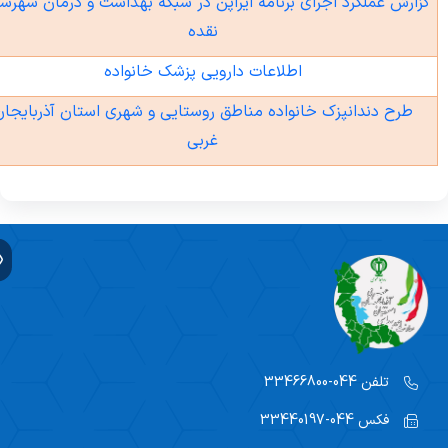
رش عملکرد اجرای برنامه ایراپن در شبکه بهداشت و درمان شهرستان
نقده
اطلاعات دارویی پزشک خانواده
طرح دندانپزک خانواده مناطق روستایی و شهری استان آذربایجان
غربی
تلفن
044-33466800
فکس
044-33440197