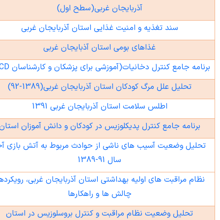
آذربایجان غربی(سطح اول)
یشگیری و مبارزه با بیماریهای غیرواگیر
سند تغذیه و امنیت غذایی استان آذربایجان غربی
لامت روانی،اجتماعی و اعتیاد
غذاهای بومی استان آذبایجان غربی
هبود تغذیه جامعه
نامه جامع کنترل دخانیات
)
آموزشی برای پزشکان و کارشناسان
CD
با
(
هداشت دهان و دندان
تحلیل علل مرگ کودکان استان آذربایجان غربی
(92-1389)
اطلس سلامت استان آذربایجان غربی 1391
برنامه جامع کنترل پدیکلوزیس در کودکان و دانش آموزان استان
حلیل وضعیت آسیب های ناشی از حوادث مربوط به آتش بازی آخر
سال 91-1389
ظام مراقبت های اولیه بهداشتی استان آذربایجان غربی، رویکردها،
چالش ها و راهکارها
تحلیل وضعیت نظام مراقبت و کنترل بروسلوزیس در استان