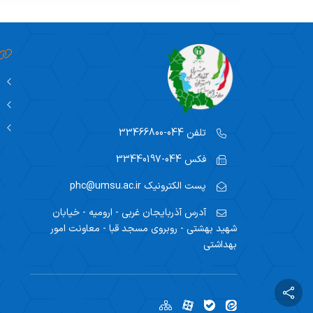
بهداشت محیط مدارس
کنترل آلودگی هوا
کنترل دخانیات
ابتکارات جامعه محور(CBI)
تلفن
044-33466800
پیوست های سلامت
فکس
044-33440197
پیوست سلامت
پست الکترونیک
phc@umsu.ac.ir
اصلاحات آئین نامه تشخیص
آدرس
آذربایجان غربی - ارومیه - خیابان
صلاحیت مشاوران
شهید بهشتی - روبروی مسجد قبا - معاونت امور
بهداشتی
استانداردهای ملی پیوست سلامت