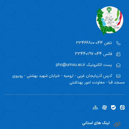
تلفن
044-33466800
فکس
044-33440197
پست الکترونیک
phc@umsu.ac.ir
آدرس
آذربایجان غربی - ارومیه - خیابان شهید بهشتی - روبروی
مسجد قبا - معاونت امور بهداشتی
لینک های استانی