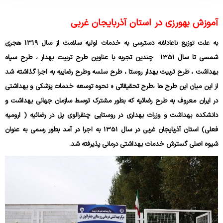
آموزش بهورزی در استان آذربایجان غربی
به علت توزیع ناعادلانه دسترسی به خدمات اولیه سلامت از سال 1319 هجری
شمسی تا سال 1351 چندین تجربه با عناوین طرح تربیت بهدار ، طرح سپاه
بهداشت ، طرح تربیت بهدار روستا ، طرح سلسه وطرح رضاییه به اجرا گذاشته شد
از این میان این طرح ها ،طرح تحقیقاتی « نحوه توسعه خدمات پزشکی و بهداشتی
در ایران معروف به طرح رضائیه که بطور مشترک توسط سازمان جهانی بهداشت و
دانشکده بهداشت و وزرات بهداری در روستایی چنقرالوی پل در رضائیه ( ارومیه
فعلی) استان آذربایجان غربی در سال 1351 به اجرا در آمد بطور رسمی به عنوان
شیوه اصلی گسترش خدمات بهداشتی درمانی پذیرفته شد.