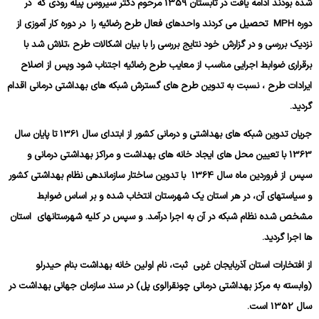
شده بودند ادامه یافت در تابستان 1359 مرحوم دکتر سیروس پیله رودی که در
دوره
MPH
تحصیل می کردند واحدهای فعال طرح رضائیه را در دوره کار آموزی از
نزدیک بررسی و در گزارش خود نتایج بررسی را با بیان اشکالات طرح ،تلاش شد با
برقراری ضوابط اجرایی مناسب از معایب طرح رضائیه اجتناب شود وپس از اصلاح
ایرادات طرح ، نسبت به تدوین طرح های گسترش شبکه های بهداشتی درمانی اقدام
گردید.
جریان تدوین شبکه های بهداشتی و درمانی کشور از ابتدای سال 1361 تا پایان سال
1363 با تعیین محل های ایجاد خانه های بهداشت و مراکز بهداشتی درمانی و
سپس
از فروردین ماه سال 1364
با تدوین ساختار سازماندهی نظام بهداشتی کشور
و سیاستهای آن، در هر استان یک شهرستان انتخاب شده و بر اساس ضوابط
مشخص شده نظام شبکه در آن به اجرا درآمد.
و سپس در کلیه شهرستانهای استان
ها اجرا گردید
.
از افتخارات استان آذربایجان غربی ثبت، نام اولین خانه بهداشت بنام حیدرلو
(وابسته به مرکز بهداشتی درمانی چونقرالوی پل) در سند سازمان جهانی بهداشت در
سال 1352 است.