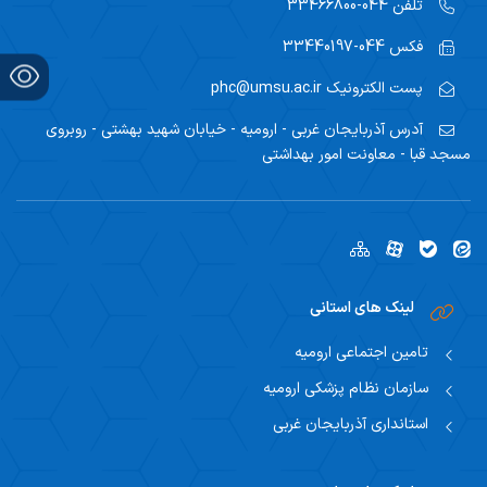
تلفن
044-33466800
فکس
044-33440197
پست الکترونیک
phc@umsu.ac.ir
آدرس
آذربایجان غربی - ارومیه - خیابان شهید بهشتی - روبروی
مسجد قبا - معاونت امور بهداشتی
لینک های استانی
تامین اجتماعی ارومیه
سازمان نظام پزشکی ارومیه
استانداری آذربایجان غربی