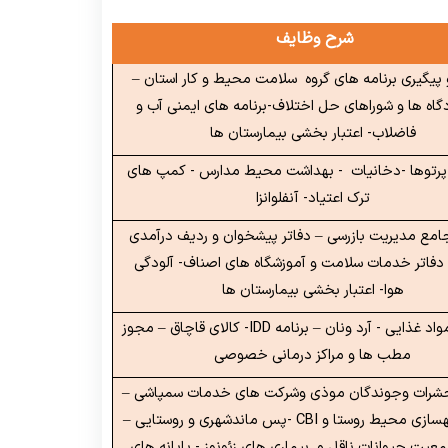
شرح وظایف
 پیگیری برنامه های گروه سلامت محیط و کار استان –
دگاه ها و شوراهای حل اختلاف-برنامه های ایمنی آب و
فاضلاب- اعتبار بخشی بیمارستان ها
رتوها -دخانیات - بهداشت محیط مدارس - کمپ های
ترک اعتیاد- آنفلوانزا
امع مدیریت بازرسی – دفاتر پیشخوان و ردیف درآمدی
14012- دفاتر خدمات سلامت و آموزشگاه های اصناف- آلودگی
هوا- اعتبار بخشی بیمارستان ها
اد غذایی - آرد ونان – برنامه
IDD
- کالای قاچاق – مجوز
مطب ها و مراکز درمانی خصوصی
ا حشرات وجوندگان موذی وشرکت های خدمات سمپاشی –
هسازی محیط روستا و
CBI
-پس ماندشهری و روستایی –
عیت حیوانات ناقل و بیماری های زئونوز - پایانه های