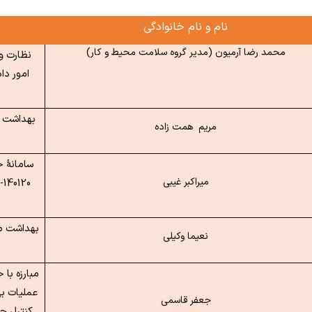
نام و نام خانوادگی
محمد رضا آرمیون (مدیر گروه سلامت محیط و کار)
نظارت و
امور دا
بهداشت پ
مریم همت زاده
سامانۀ ج
میراکبر غیبی
0
بهداشت مو
نعیما وکیلی
مبارزه ب
عملیات ب
جعفر قاسمی
کنترل جم