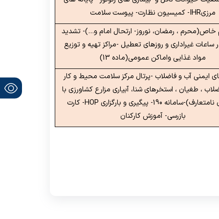
مرزی
IHR
- کمیسیون نظارت- پیوست سلامت
م خاص(محرم ، رمضان، نوروز- ارتحال امام و...)- تشدید
 ساعات غیراداری و روزهای تعطیل -مراکز تهیه و توزیع
مواد غذایی واماکن عمومی(ماده 13)
ای ایمنی آب و فاضلاب -پرتال مرکز سلامت محیط و کار
لاب ، طغیان ، استخرهای شنا، آبیاری مزارع کشاورزی با
ارف)-سامانه 190- پیگیری و بارگزاری
HOP
- کارت
بازرسی- آموزش کارکنان