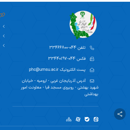
تلفن
044-33466800
فکس
044-33440197
پست الکترونیک
phc@umsu.ac.ir
آدرس
آذربایجان غربی - ارومیه - خیابان
شهید بهشتی - روبروی مسجد قبا - معاونت امور
بهداشتی