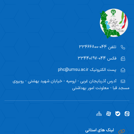
تلفن
044-33466800
فکس
044-33440197
پست الکترونیک
phc@umsu.ac.ir
آدرس
آذربایجان غربی - ارومیه - خیابان شهید بهشتی - روبروی
مسجد قبا - معاونت امور بهداشتی
لینک های استانی