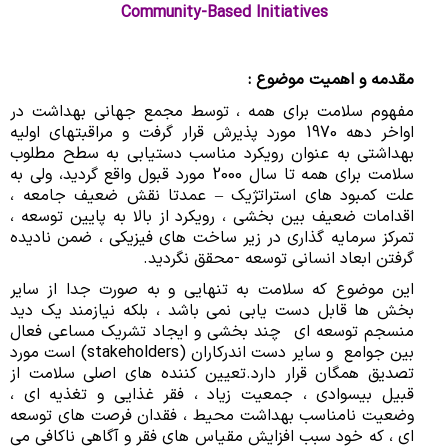
Community-Based Initiatives
کنترل آلودگی هوا
کنترل دخانیات
مقدمه و اهمیت موضوع :
مفهوم سلامت برای همه ، توسط مجمع جهانی بهداشت در
ابتکارات جامعه محور(CBI)
اواخر دهه 1970 مورد پذیرش قرار گرفت و مراقبتهای اولیه
بهداشتی به عنوان رویکرد مناسب دستیابی به سطح مطلوب
پیوست های سلامت
سلامت برای همه تا سال 2000 مورد قبول واقع گردید، ولی به
علت کمبود های استراتژیک – عمدتا نقش ضعیف جامعه ،
اقدامات ضعیف بین بخشی ، رویکرد از بالا به پایین توسعه ،
تمرکز سرمایه گذاری در زیر ساخت های فیزیکی ، ضمن نادیده
گرفتن ابعاد انسانی توسعه -محقق نگردید.
این موضوع که سلامت به تنهایی و به صورت جدا از سایر
بخش ها قابل دست یابی نمی باشد ، بلکه نیازمند یک دید
منسجم توسعه ای چند بخشی و ایجاد تشریک مساعی فعال
بین جوامع و سایر دست اندرکاران (stakeholders) است مورد
تصدیق همگان قرار دارد.تعیین کننده های اصلی سلامت از
قبیل بیسوادی ، جمعیت زیاد ، فقر غذایی و تغذیه ای ،
وضعیت نامناسب بهداشت محیط ، فقدان فرصت های توسعه
ای ، که خود سبب افزایش مقیاس های فقر و آگاهی ناکافی می