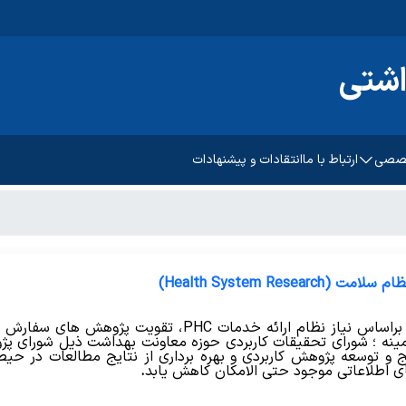
اشتی
خصصی
ارتباط با ما
انتقادات و پیشنهادات
پیشگیری و مبارزه با بیماریهای
غیرواگیر
رشد و تکامل کودکان
سلامت روانی،اجتماعی و اعتیاد
نظام سلامت (
امت باروری مادر
بهبود تغذیه جامعه
Health System Research
)
مات ادغام یافته دیابت
بهداشت دهان و دندان
براساس نیاز نظام ارائه خدمات
PHC
، تقویت پژوهش های سفارش مح
مینه ؛ شورای تحقیقات کاربردی حوزه معاونت بهداشت ذیل شورای پژ
 و توسعه پژوهش کاربردی و بهره برداری از نتایج مطالعات در حی
 اطلاعاتی موجود حتی الامکان کاهش یابد
.