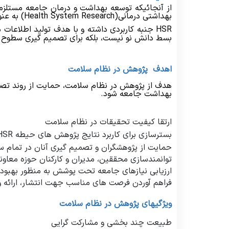
واگیر
از آنجائیکه توسعه بهداشت و درمان جامعه مستلزم
بهداشتی درمانی(
Health System Research
)
به عن
HSR
جنبه کاربردی داشته و با هدف تولید اطلاعات
بسط دانش نو نیست، بلکه برای تصمیم گیری سطوح مد
اهدف پژوهش در نظام سلامت
هدف از پژوهش در نظام سلامت، حمایت از روند تصم
بهداشت جامعه شود.
ارتقا کیفیت تحقیقات در نظام سلامت
بسترسازی برای کاربرد نتایج پژوهش های حیطه
HSR
حمایت از پژوهشگران و تصمیم‏ گیری آنان در تمام 
توانمندسازی محققین، مدیران و کارکنان حوزه معا
ارزیابی نیازهای جامعه تحت پوشش به منظور بهبود
فراهم آوردن فرصت های مناسب جهت انتشار، ارائه و 
ویژگیهای
پژوهش در نظام سلامت
طبیعت چند بخشی و مشارکت گرایی