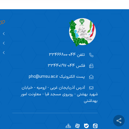
آموزش‌های تخصصی
ایمنی زیستی
پزشک خانواده
نیروی انسانی
تلفن
044-33466800
تجهیزات پزشکی
فکس
044-33440197
آموزش بهورزی
پست الکترونیک
phc@umsu.ac.ir
امور دارویی
آدرس
آذربایجان غربی - ارومیه - خیابان
شهید بهشتی - روبروی مسجد قبا - معاونت امور
بهداشتی