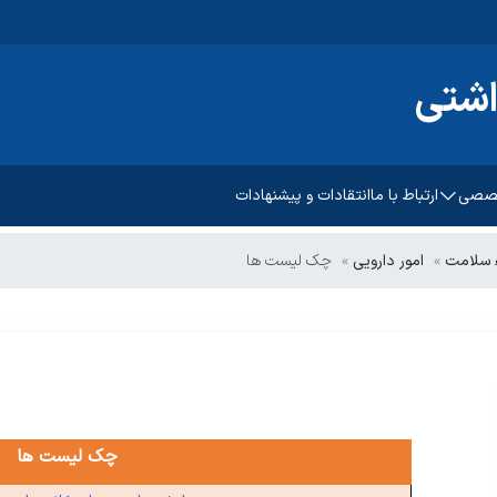
اشتی
خصصی
ارتباط با ما
انتقادات و پیشنهادات
پیشگیری و مبارزه با بیماریهای
ء سلامت
امور دارویی
چک لیست ها
غیرواگیر
رشد و تکامل کودکان
سلامت روانی،اجتماعی و اعتیاد
امت باروری مادر
بهبود تغذیه جامعه
مات ادغام یافته دیابت
بهداشت دهان و دندان
چک لیست ها