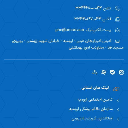
تلفن
044-33466800
فکس
044-33440197
پست الکترونیک
phc@umsu.ac.ir
آدرس
آذربایجان غربی - ارومیه - خیابان شهید بهشتی - روبروی
مسجد قبا - معاونت امور بهداشتی
لینک های استانی
تامین اجتماعی ارومیه
سازمان نظام پزشکی ارومیه
استانداری آذربایجان غربی