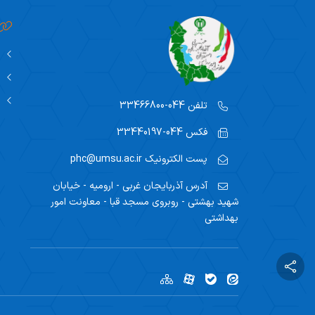
تلفن
044-33466800
فکس
044-33440197
پست الکترونیک
phc@umsu.ac.ir
آدرس
آذربایجان غربی - ارومیه - خیابان
شهید بهشتی - روبروی مسجد قبا - معاونت امور
بهداشتی