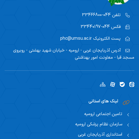
تلفن
044-33466800
فکس
044-33440197
پست الکترونیک
phc@umsu.ac.ir
آدرس
آذربایجان غربی - ارومیه - خیابان شهید بهشتی - روبروی
مسجد قبا - معاونت امور بهداشتی
لینک های استانی
تامین اجتماعی ارومیه
سازمان نظام پزشکی ارومیه
استانداری آذربایجان غربی