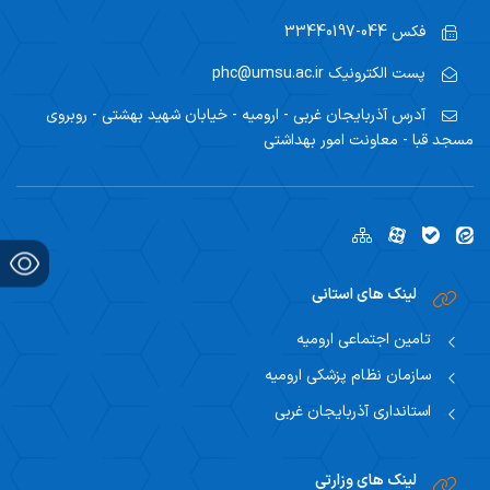
فکس
044-33440197
پست الکترونیک
phc@umsu.ac.ir
آدرس
آذربایجان غربی - ارومیه - خیابان شهید بهشتی - روبروی
مسجد قبا - معاونت امور بهداشتی
لینک های استانی
تامین اجتماعی ارومیه
سازمان نظام پزشکی ارومیه
استانداری آذربایجان غربی
لینک های وزارتی