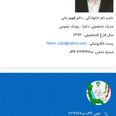
پیشگیری و مبارزه با بیماریهای غیرواگیر
نام و نام خانوادگی : دکتر فهیم بانی
سلامت روانی،اجتماعی و اعتیاد
مدرک تحصیلی: دکترا - پزشک عمومی
بهبود تغذیه جامعه
سال فارغ التحصیلی : 1372
پست الکترونیکی:
fahim_bani@yahoo.com
بهداشت دهان و دندان
شماره تماس: 33466800-044
تلفن
044-33466800