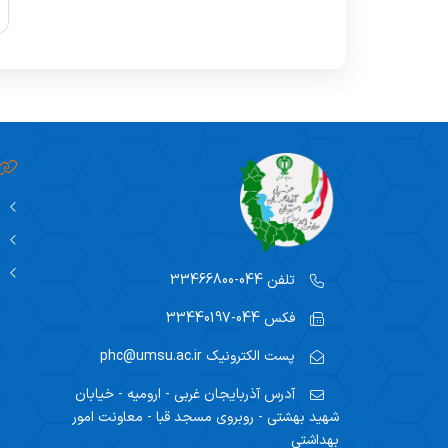
تلفن
044-33466800
فکس
044-33440197
پست الکترونیک
phc@umsu.ac.ir
آدرس
آذربایجان غربی - ارومیه - خیابان
شهید بهشتی - روبروی مسجد قبا - معاونت امور
بهداشتی