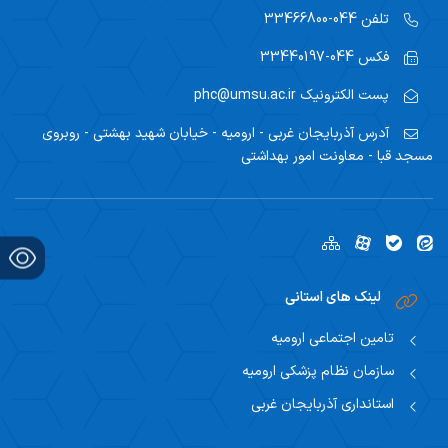
تلفن
044-33466800
فکس
044-33440197
پست الکترونیک
phc@umsu.ac.ir
آدرس
آذربایجان غربی - ارومیه - خیابان شهید بهشتی - روبروی
مسجد قبا - معاونت امور بهداشتی
لینک های استانی
تامین اجتماعی ارومیه
سازمان نظام پزشکی ارومیه
استانداری آذربایجان غربی