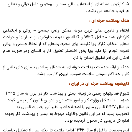
5- کارکردن نشانه ای از استقلال مالی است و مهمترین عامل ترقی و تعالی
هر فرد و جامعه می باشد
.
هدف بهداشت حرفه ای :
ارتقاء و تامین عالی ترین درجه ممکن وضع جسمی – روانی و اجتماعی
کارکنان همه مشاغل
WHO
و
ILO
طبق تعریف جلوگیری از بیماریها و حوادث
شغلی انتخاب کارگر ویا کارمند برای محیط وشغلی که از لحاظ جسمی و روانی
قدرت انجام انرا دارد ویا بطور اختصار تطبیق کار با انسان ودر صورت عدم
امکان این امر تطبیق انسان با کار
.
هدف از ارائه خدمات بهداشت حرفه ای به حداقل رساندن بیماری های ناشی از
کار و حد اکثر نمودن سلامت عمومی نیروی کار می باشد
تاریخچه بهداشت حرفه ای در ایران :
شروع فعالیتهای رسمی در زمینه ایمنی و بهداشت کار در ایران به سال 1325
همزمان با تشکیل وزارت کار و امور اجتماعی و تدوین قانون کار بر می گردد.
در سال 1337 قانون مزبور با اصطلاحات و تغییراتی بصورت قانون به
تصویب رسید که در این قانون وظایف مربوط به ایمنی و بهداشت کار بعهده
اداره کل بازرسی کار محول گردیده بود .
این وضعیت تا قبل از سال 1362 ادامه داشت تا اینکه پس از تشکیل جلسات