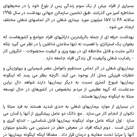
بسیاری از افراد بیش از یک سوم زندگی پس از بلوغ خود را در محیطهای
مخاطره آمیز می گذرانند. طبق تخمین سازمالن جهانی بهداشت در سال 1995
سالانه 68 تا 157 میلیون مورد بیماری شغلی در اثر تماسهای شغلی مختلف
ایجاد می شود .
بهداشت حرفه ای از جمله باارزشترین دارائیهای افراد جوامع و کشورهاست که
بعنوان یک استراتژی با اهمیت نه تنها سلامتی شاغلین را در نظر می گیرد بلکه
تاثیر مثبت و قابل ملاحظه ای در بهره وری و کیفیت محصولات – انگیزش کار
– رضایت شغلی وکیفیت کل زندگی افراد جامعه دارد .
بیماریهای شغلی در اثر تماس مستقیم باعوامل مضر شیمیایی و بیولوژیکی و
خطرات فیزیکی محل کار بوجود می آیند .اگرچه بنظر می رسد که اینگونه
بیماریها شیوع کمتری نسبت به دیگر بیماریها دارند شواهد دال براین
مدعاست که گروه عظیمی از مردم بخصوص در کشورهای در حال توسعه
مبتلا به اینگونه بیماریها هستند .
در بسیاری از موارد بیماریهای شغلی به حدی شدید هستند به فرد مبتلا را
ناتوان از انجام کار می سازد . مع ذالک دو عامل پیشگیری از آنها را آسان می
سازد : اول اینکه عامل مولد اینگونه بیماریها قابل شناسایی – اندازه گیری و
کنترل است . دوم اینکه افراد در معرض خطر در دسترس می باشندو میتوان
آنها را مرتبا تحت معاینه و درمان قرار داد . مضافا اینکه اینگونه بیماریها در