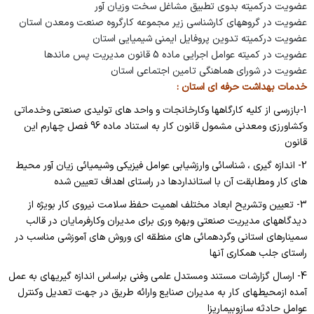
عضویت درکمیته بدوی تطبیق مشاغل سخت وزیان آور
عضویت در گروههای کارشناسی زیر مجموعه کارگروه صنعت ومعدن استان
عضویت درکمیته تدوین پروفایل ایمنی شیمیایی استان
عضویت در کمیته عوامل اجرایی ماده 5 قانون مدیریت پس ماندها
عضویت در شورای هماهنگی تامین اجتماعی استان
خدمات بهداشت حرفه ای استان :
1-
بازرسی از کلیه کارگاهها وکارخانجات و واحد های تولیدی صنعتی وخدماتی
وکشاورزی ومعدنی مشمول قانون کار به استناد ماده 96 فصل چهارم این
قانون
2- اندازه گیری ، شناسائی وارزشیابی عوامل فیزیکی وشیمیائی زیان آور محیط
های کار ومطابقت آن با استانداردها در راستای اهداف تعیین شده
3- تعیین وتشریح ابعاد مختلف اهمیت حفظ سلامت نیروی کار بویژه از
دیدگاههای مدیریت صنعتی وبهره وری برای مدیران وکارفرمایان در قالب
سمینارهای استانی وگردهمائی های منطقه ای وروش های آموزشی مناسب در
راستای جلب همکاری آنها
4- ارسال گزارشات مستند ومستدل علمی وفنی براساس اندازه گیریهای به عمل
آمده ازمحیطهای کار به مدیران صنایع وارائه طریق در جهت تعدیل وکنترل
عوامل حادثه سازوبیماریزا