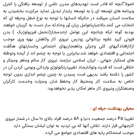
بهداشت معدنکاران
اصولا"آنچه که قادر است تهدیدهای مدرن ناشی از توسعه یافتگی را کنترل
وبرنامه های توسعه ای را به توسعه پایدار تبدیل نماید مرکزیت بخشیدن به
عوامل اجرایی پسماندها
سلامت انسان میباشد در حالیکه انسانها با توجه به نوع شغل وحرفه ای که
انتخاب می کنند،بالاجبارباعوامل زیان آور وحادثه ساز دست به گریبان خواهند
کهاب
بودبه گونه ایکه چنانچه این عوامل ازحدمجاز(تحمل فیزیولوژیک ) بدن
فزونی گیرد علاوه برناتوانی زودرس نیروی کار وکاهش بهره وری موجب
شرکت های ارائه دهنده خدمات بهداشت حرفه ای
ازکارافتادگیهای کلی وجزئی وناهنجاریهای اجتماعی وخسارتهای هنگفت
اجتماعی و اقتصادی خواهد شد.بنابراین با توجه به چشم اند از آینده وتوطئه
لیست پزشکان دارای مجوز سلامت شغلی
های استکبار جهانی ، ایران اسلامی نیازمند نیروی کار سالم وماهر ومبتکر و
خلاقی است که قدرت وتوانایجاد تغییردرتکنولوژی وارداتی وبومی کردن آن در
تفاهم نامه ها
کشور را داشته باشد بدیهی است رسیدن به چنین چشم اندازی بدون توجه
خاص به سلامت کار ومحیط کار وحفظ شان ومنزلت وخدمت کارگران
وصنعتگران ونیروی کار ماهر امکان پذیر نخواهدبود.
معرفی بهداشت حرفه ای :
تقریبا 45 درصد جمعیت دنیا و 58 درصد افراد بالای 10 سال در شمار نیروی
کارجهانی قرار دارند. تلاش آنها که بی تردید به توان ایشان بستگی دارد
موجب استحکام پایه های اقتصادی جوامع می گردد .