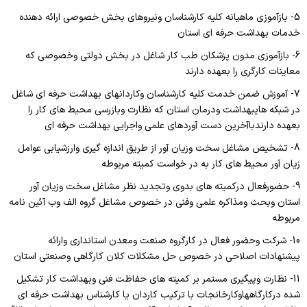
5- بازآموزی ماهیانه کلیه کارشناسان ونیروهای بخش خصوصی ارائه دهنده
خدمات بهداشت حرفه ای استان
6- بازآموزی مدون پزشکان طب کار شاغل در بخش دولتی وخصوصی که
معاینات کارگری را بعهده دارند
7- آموزش ضمن خدمت کلیه کارشناسان وکاردانهای بهداشت حرفه ای شاغل
در شبکه هایبهداشت ودرمان استان که نظارت وبازرسی محیط های کار را
بعهده دارندباآخرین دست آوردهای علمی واجرایی بهداشت حرفه ای
8- تشخیص مشاغل سخت وزیان آور از طریق اندازه گیری وارزشیابی عوامل
زیان آور محیط های کار به در خواست کمیته مربوطه
9- حضورفعال درکمیته های بدوی وتجدید نظر مشاغل سخت وزیان آور
استان وبحث ومذاکره علمی وفنی در خصوص مشاغل گروه الف وب آئین نامه
مربوطه
10- شرکت وحضور فعال در کارگروه صنعت ومعدن استانداری وارائه
پیشنهادات اصلاحی در خصوص حل مشکلات کلان کارگاهی وصنعتی استان
11- نظارت وپیگیری مستمر بر کمیته های حفاظت فنی وبهداشت کار تشکیل
شده درکارگاههاوکارخانجات با ترکیب کاردان یا کارشناس بهداشت حرفه ای