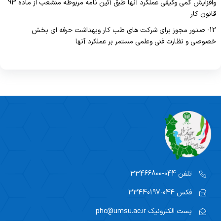
وافزایش کمی وکیفی عملکرد آنها طبق آئین نامه مربوطه منشعب از ماده 93
قانون کار
12- صدور مجوز برای شرکت های طب کار وبهداشت حرفه ای بخش
خصوصی و نظارت فنی وعلمی مستمر بر عملکرد آنها
تلفن
044-33466800
فکس
044-33440197
پست الکترونیک
phc@umsu.ac.ir