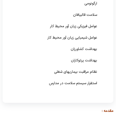
ارگونومی
پیشگیری و مبارزه با بیماریهای غیرواگیر
سلامت قالیبافان
سلامت روانی،اجتماعی و اعتیاد
عوامل فیزیکی زیان آور محیط کار
بهبود تغذیه جامعه
عوامل شیمیایی زیان آور محیط کار
بهداشت دهان و دندان
بهداشت کشاورزان
بهداشت پرتوکاران
نظام مراقبت بیماریهای شغلی
استقرار سیستم سلامت در مدارس
تشکیلات بهداشت حرفه ای بخش خصوصی
آموزشگاه بهداشت حرفه ای
مقدمه :