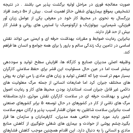
صورت معالجه فوری در مراحل اولیه برگشت پذیر می باشند . در نتیجه
تشخیص بموقع بیماریهای شغلی حائز اهمیت است .
بیش از 50 درصد افراد
بزرگسال به نحوی در محیط کار خود در معرض یکی از عوامل زیان آور
فیزیکی، شیمیایی، بیولوژیک و ارگونومیک یا استرس های روانی و فشار کار
بیش از حد قرار دارند.
بنابراین رعایت ضوابط و مقررات بهداشت حرفه ای و ایمنی می تواند نقش
اساسی در تامین یک زندگی سالم و بارور را برای همه جوامع و انسان ها فراهم
کند.
وظیفه اصلی مدیران صنایع و کارگاه ها، افزایش سطح تولید و سوددهی
بیشتر است اما در عین حال مسئولیت این قشر برای حفظ سلامتی کارگران
بسیار مهم تر است چرا که کاهش تولید و زیان های مادی را می توان به روش
های مختلف جبران کرد اما ضایعات انسانی از جمله مرگ معلولیت های
دائمی غیر قابل جبران است. استاندارد بودن محیط های کار و رعایت اصول
ایمنی و بهداشت حرفه ای در سلامت کارگران نقش موثری دارد.متاسفانه
مرگ های ناشی از کار در کشورهای در حال توسعه 5 برابر کشورهای صنعتی
است بنابراین سلامت شاغلین به عنوان اقشار آسیب پذیر و ارگان مهم سلامت
کشور باید مورد توجه خاص همه مدیران، کارفرمایان و سازمان ها قرار
بگیرد.چشم پوشی از حوادث و بیماری های شغلی جلوگیری از کاهش منابع
مادی و انسانی را به دنبال دارد، این اقدام همچنین موجب کاهش فشارهای