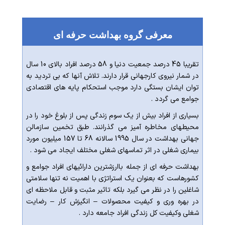
بهداشت معدنکاران
عوامل اجرایی پسماندها
معرفی گروه بهداشت حرفه ای
کهاب
تقریبا 45 درصد جمعیت دنیا و 58 درصد افراد بالای 10 سال
شرکت های ارائه دهنده خدمات بهداشت حرفه ای
در شمار نیروی کارجهانی قرار دارند. تلاش آنها که بی تردید به
توان ایشان بستگی دارد موجب استحکام پایه های اقتصادی
لیست پزشکان دارای مجوز سلامت شغلی
جوامع می گردد .
تفاهم نامه ها
بسیاری از افراد بیش از یک سوم زندگی پس از بلوغ خود را در
محیطهای مخاطره آمیز می گذرانند. طبق تخمین سازمالن
جهانی بهداشت در سال 1995 سالانه 68 تا 157 میلیون مورد
بیماری شغلی در اثر تماسهای شغلی مختلف ایجاد می شود .
بهداشت حرفه ای از جمله باارزشترین دارائیهای افراد جوامع و
کشورهاست که بعنوان یک استراتژی با اهمیت نه تنها سلامتی
شاغلین را در نظر می گیرد بلکه تاثیر مثبت و قابل ملاحظه ای
در بهره وری و کیفیت محصولات – انگیزش کار – رضایت
شغلی وکیفیت کل زندگی افراد جامعه دارد .