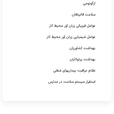
ارگونومی
پیشگیری و مبارزه با بیماریهای غیرواگیر
سلامت قالیبافان
سلامت روانی،اجتماعی و اعتیاد
عوامل فیزیکی زیان آور محیط کار
بهبود تغذیه جامعه
عوامل شیمیایی زیان آور محیط کار
بهداشت دهان و دندان
بهداشت کشاورزان
بهداشت پرتوکاران
نظام مراقبت بیماریهای شغلی
استقرار سیستم سلامت در مدارس
تشکیلات بهداشت حرفه ای بخش خصوصی
آموزشگاه بهداشت حرفه ای