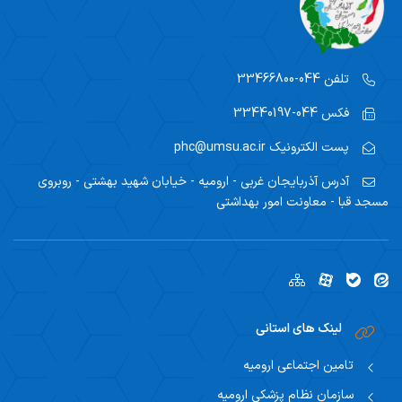
تلفن
044-33466800
فکس
044-33440197
پست الکترونیک
phc@umsu.ac.ir
آدرس
آذربایجان غربی - ارومیه - خیابان شهید بهشتی - روبروی
مسجد قبا - معاونت امور بهداشتی
لینک های استانی
تامین اجتماعی ارومیه
سازمان نظام پزشکی ارومیه