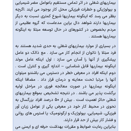
بیماریهای شغلی در اثر تماس مستقیم باعوامل مضر شیمیایی
و بیولوژیکی و خطرات فیزیکی محل کار بوجود می آیند .اگرچه
بنظر می رسد که اینگونه بیماریها شیوع کمتری نسبت به دیگر
بیماریها دارند شواهد دال براین مدعاست که گروه عظیمی از
مردم بخصوص در کشورهای در حال توسعه مبتلا به اینگونه
بیماریها هستند .
در بسیاری از موارد بیماریهای شغلی به حدی شدید هستند به
فرد مبتلا را ناتوان از انجام کار می سازد . مع ذالک دو عامل
پیشگیری از آنها را آسان می سازد : اول اینکه عامل مولد
اینگونه بیماریها قابل شناسایی – اندازه گیری و کنترل است .
دوم اینکه افراد در معرض خطر در دسترس می باشندو میتوان
آنها را مرتبا تحت معاینه و درمان قرار داد . مضافا اینکه
اینگونه بیماریها در صورت معالجه فوری در مراحل اولیه
برگشت پذیر می باشند . در نتیجه تشخیص بموقع بیماریهای
شغلی حائز اهمیت است .
بیش از 50 درصد افراد بزرگسال به
نحوی در محیط کار خود در معرض یکی از عوامل زیان آور
فیزیکی، شیمیایی، بیولوژیک و ارگونومیک یا استرس های روانی
و فشار کار بیش از حد قرار دارند.
بنابراین رعایت ضوابط و مقررات بهداشت حرفه ای و ایمنی می