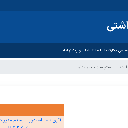
اشتی
خصصی
ارتباط با ما
انتقادات و پیشنهادات
پیشگیری و مبارزه با بیماریهای
استقرار سیستم سلامت در مدارس
غیرواگیر
رشد و تکامل کودکان
سلامت روانی،اجتماعی و اعتیاد
امت باروری مادر
بهبود تغذیه جامعه
مات ادغام یافته دیابت
بهداشت دهان و دندان
آئین نامه استقرار سیستم مدیریت