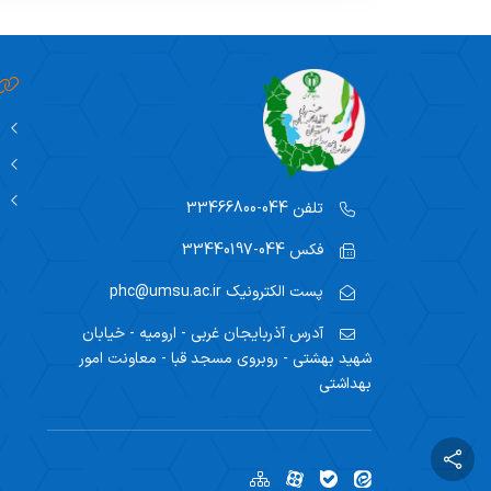
بهداشت معدنکاران
عوامل اجرایی پسماندها
کهاب
شرکت های ارائه دهنده خدمات بهداشت
حرفه ای
تلفن
044-33466800
لیست پزشکان دارای مجوز سلامت
فکس
044-33440197
شغلی
پست الکترونیک
phc@umsu.ac.ir
تفاهم نامه ها
آدرس
آذربایجان غربی - ارومیه - خیابان
شهید بهشتی - روبروی مسجد قبا - معاونت امور
بهداشتی