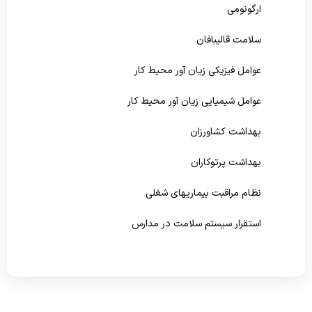
ارگونومی
پیشگیری و مبارزه با بیماریهای غیرواگیر
سلامت قالیبافان
سلامت روانی،اجتماعی و اعتیاد
عوامل فیزیکی زیان آور محیط کار
بهبود تغذیه جامعه
عوامل شیمیایی زیان آور محیط کار
بهداشت دهان و دندان
بهداشت کشاورزان
بهداشت پرتوکاران
نظام مراقبت بیماریهای شغلی
استقرار سیستم سلامت در مدارس
تشکیلات بهداشت حرفه ای بخش خصوصی
آموزشگاه بهداشت حرفه ای