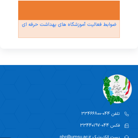
بهداشت معدنکاران
عوامل اجرایی پسماندها
ضوابط فعالیت آموزشگاه های بهداشت حرفه ای
کهاب
شرکت های ارائه دهنده خدمات بهداشت حرفه ای
لیست پزشکان دارای مجوز سلامت شغلی
تفاهم نامه ها
تلفن
044-33466800
فکس
044-33440197
پست الکترونیک
phc@umsu.ac.ir