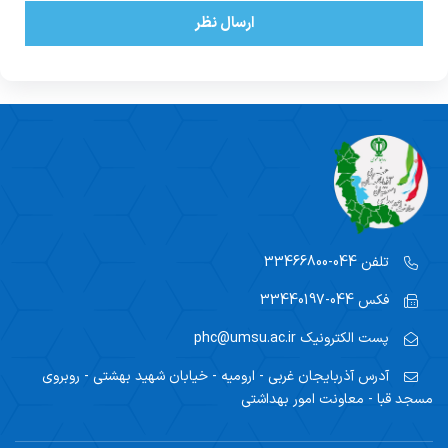
ارسال نظر
تلفن
044-33466800
فکس
044-33440197
پست الکترونیک
phc@umsu.ac.ir
آدرس
آذربایجان غربی - ارومیه - خیابان شهید بهشتی - روبروی
مسجد قبا - معاونت امور بهداشتی