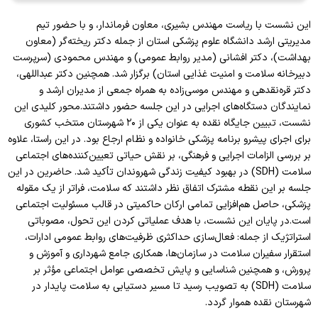
این نشست با ریاست مهندس بشیری، معاون فرماندار، و با حضور تیم
مدیریتی ارشد دانشگاه علوم پزشکی استان از جمله دکتر ریخته‌گر (معاون
بهداشت)، دکتر افشانی (مدیر روابط عمومی) و مهندس محمودی (سرپرست
دبیرخانه سلامت و امنیت غذایی استان) برگزار شد. همچنین دکتر عبداللهی،
دکتر قره‌نقدهی و مهندس موسی‌زاده به همراه جمعی از مدیران ارشد و
نمایندگان دستگاه‌های اجرایی در این جلسه حضور داشتند
.
محور کلیدی این
نشست، تبیین جایگاه نقده به عنوان یکی از ۲۰ شهرستان منتخب کشوری
برای اجرای پیشرو برنامه پزشکی خانواده و نظام ارجاع بود. در این راستا، علاوه
بر بررسی الزامات اجرایی و فرهنگی، بر نقش حیاتی تعیین‌کننده‌های اجتماعی
سلامت
(SDH)
در بهبود کیفیت زندگی شهروندان تأکید شد. حاضرین در این
جلسه بر این نقطه مشترک اتفاق نظر داشتند که سلامت، فراتر از یک مقوله
پزشکی، حاصل هم‌افزایی تمامی ارکان حاکمیتی در قالب مسئولیت اجتماعی
است
.
در پایان این نشست، با هدف عملیاتی کردن این تحول، مصوباتی
استراتژیک از جمله: فعال‌سازی حداکثری ظرفیت‌های روابط عمومی ادارات،
استقرار سفیران سلامت در سازمان‌ها، همکاری جامع شهرداری و آموزش و
پرورش، و همچنین شناسایی و پایش تخصصی عوامل اجتماعی مؤثر بر
سلامت
(SDH)
به تصویب رسید تا مسیر دستیابی به سلامت پایدار در
شهرستان نقده هموار گردد
.