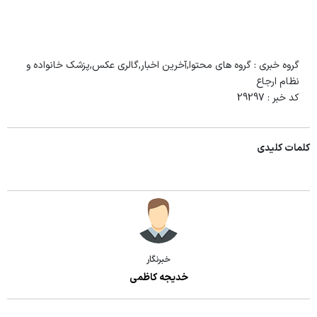
گروه خبری :
گروه های محتوا,آخرین اخبار,گالری عکس,پزشک خانواده و
نظام ارجاع
کد خبر :
29297
کلمات کلیدی
خبرنگار
خدیجه کاظمی