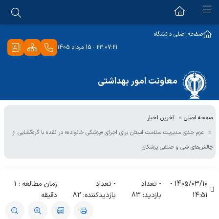
معرفی معاونت
صفحه اصلی دانشگاه
23:07:21 - 15 مرداد 1405
معاون امور بهداشتی
گروه های کارشناسی
معاون اجرایی
معاونت امور بهداشتی
آموزش و ارتقاء سلامت
معاون فنی
مراکز تخصصی
سلامت جمعیت، خانواده و مدارس
چشم انداز و برنامه استراتژیک
صفحه اصلی
آخرین اخبار
طب کار
ارتباط با ما
توسعه شبکه و ارتقاء سلامت
عزم جدی مدیریت سلامت استان برای اجرای «پزشکی خانواده» در نقده با گره‌گشایی از
کلینیک رشد و تکامل کودکان
بهداشت محیط
انتقادات و پیشنهادات
چالش‌های فنی و صنفی پزشکان
مرکز سلامت باروری مادر
بهداشت حرفه ای
واحد خدمات ادغام یافته دیابت
1405/03/10 -
- تعداد
- تعداد
زمان مطالعه : 1
پیشگیری و مبارزه با بیماریهای واگیر
14:51
بازدید: 83
بازدیدکننده: 82
دقیقه