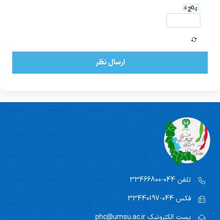
ارسال نظر
تلفن
044-33466800
فکس
044-33440197
پست الکترونیک
phc@umsu.ac.ir