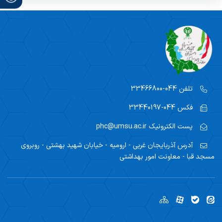
تلفن
044-33466800
فکس
044-33440197
پست الکترونیک
phc@umsu.ac.ir
آدرس
آذربایجان غربی - ارومیه - خیابان شهید بهشتی - روبروی
مسجد قبا - معاونت امور بهداشتی