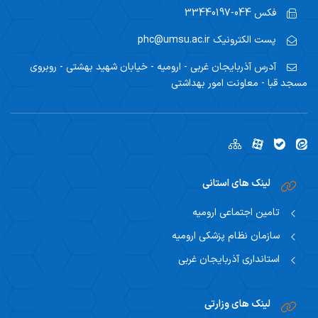
فکس
044-33440197
پست الکترونیک
phc@umsu.ac.ir
آدرس
آذربایجان غربی - ارومیه - خیابان شهید بهشتی - روبروی
مسجد قبا - معاونت امور بهداشتی
لینک های استانی
تامین اجتماعی ارومیه
سازمان نظام پزشکی ارومیه
استانداری آذربایجان غربی
لینک های وزارتی