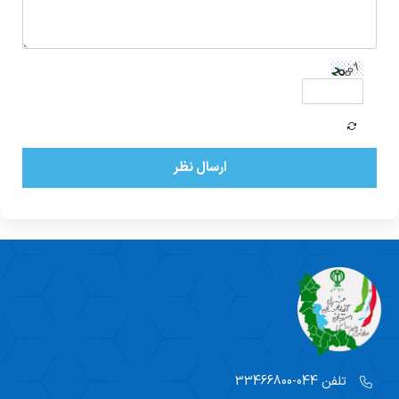
ارسال نظر
تلفن
044-33466800