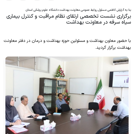
بنا به گزارش کاظمی مسئول روابط عمومی معاونت بهداشت دانشگاه علوم پزشکی استان
پیشگیری و مبارزه با بیماریهای غیرواگیر
برگزاری نشست تخصصی ارتقای نظام مراقبت و کنترل بیماری
سیاه سرفه در معاونت بهداشت
سلامت روانی،اجتماعی و اعتیاد
بهبود تغذیه جامعه
با حضور معاون بهداشت و مسئولین حوزه بهداشت و درمان در دفتر معاونت
بهداشت برگزار گردید.
بهداشت دهان و دندان